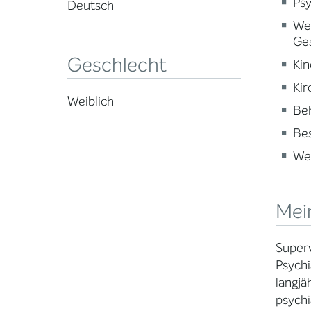
Psy
Deutsch
Wei
Ge
Geschlecht
Kin
Kir
Weiblich
Beh
Be
Wei
Mei
Superv
Psychi
langjä
psychi