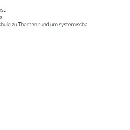
nst
is
schule zu Themen rund um systemische