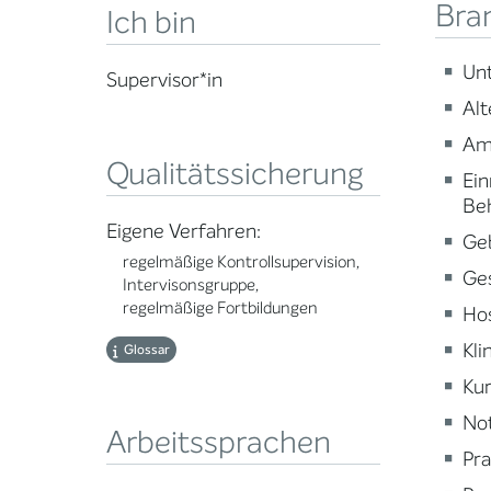
Bra
Ich bin
Un
Supervisor*in
Alt
Am
Qualitätssicherung
Ein
Be
Eigene Verfahren:
Ge
regelmäßige Kontrollsupervision,
Ge
Intervisonsgruppe,
regelmäßige Fortbildungen
Ho
Kli
Glossar
Kur
Not
Arbeitssprachen
Pra