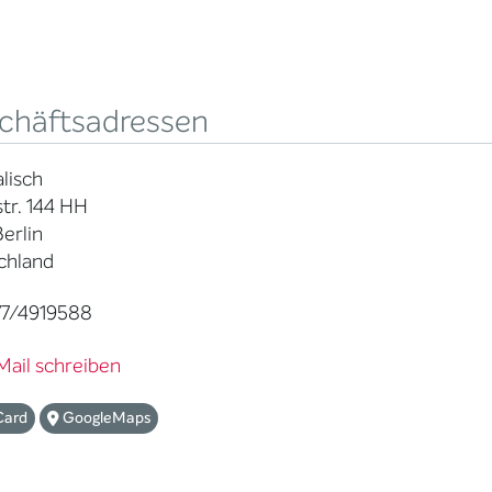
chäftsadressen
alisch
tr. 144 HH
Berlin
chland
7/4919588
Mail schreiben
Card
GoogleMaps