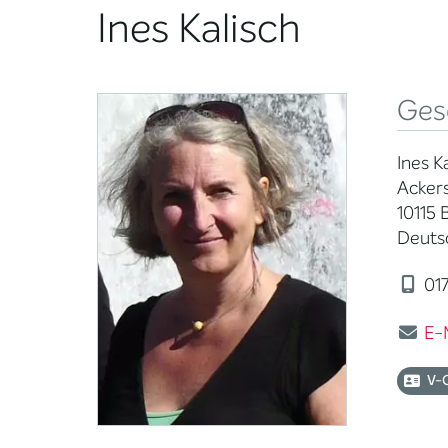
Ines Kalisch
Ges
Ines K
Ackers
10115 
Deuts
017
E-
V-