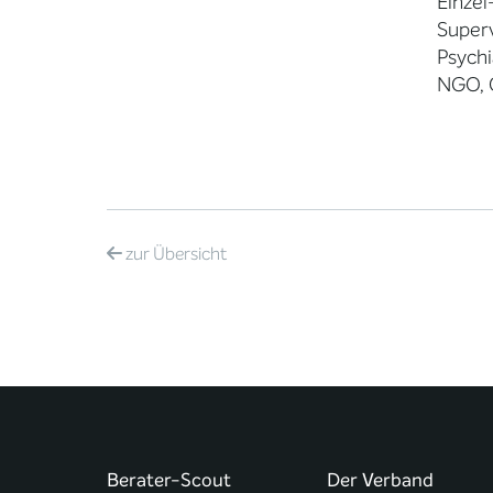
Einzel
Superv
Psychi
NGO, O
zur
Übersicht
Berater-Scout
Der Verband