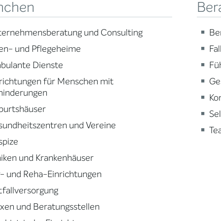
nchen
Ber
ternehmensberatung und Consulting
Be
en- und Pflegeheime
Fa
bulante Dienste
Fü
richtungen für Menschen mit
Ge
hinderungen
Ko
burtshäuser
Se
sundheitszentren und Vereine
Te
spize
niken und Krankenhäuser
- und Reha-Einrichtungen
fallversorgung
xen und Beratungsstellen