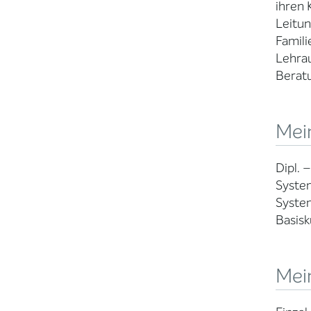
ihren 
Leitun
Famili
Lehrau
Beratu
Mein
Dipl. 
Syste
Syste
Basisk
Mei