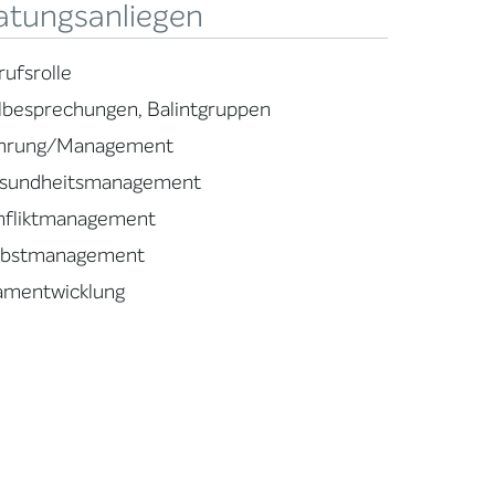
atungsanliegen
rufsrolle
llbesprechungen, Balintgruppen
hrung/Management
sundheitsmanagement
nfliktmanagement
lbstmanagement
amentwicklung