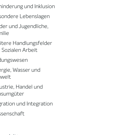
inderung und Inklusion
sondere Lebenslagen
der und Jugendliche,
ilie
tere Handlungsfelder
 Sozialen Arbeit
ldungswesen
rgie, Wasser und
welt
ustrie, Handel und
nsumgüter
ration und Integration
ssenschaft