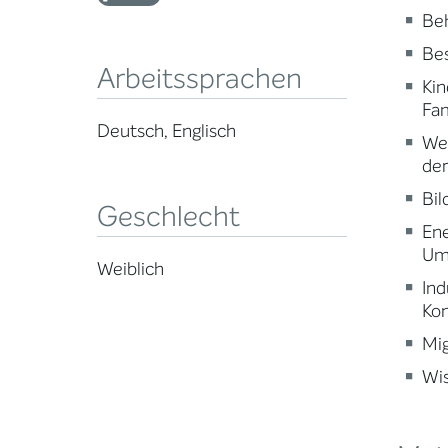
Beh
Be
Arbeitssprachen
Kin
Fam
Deutsch, Englisch
Wei
der
Bi
Geschlecht
Ene
Um
Weiblich
Ind
Ko
Mig
Wi