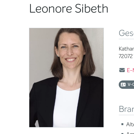
Leonore Sibeth
Ges
Katha
72072
E-
V-
Bra
Alt