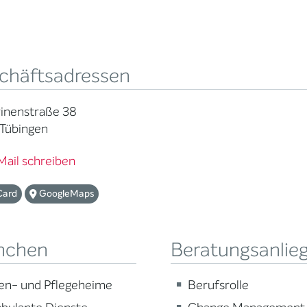
chäftsadressen
rinenstraße 38
 Tübingen
Mail schreiben
Card
GoogleMaps
nchen
Beratungsanlie
en- und Pflegeheime
Berufsrolle