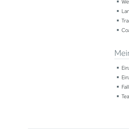
Wei
Lan
Tra
Coa
Mei
Ein
Ein
Fal
Te