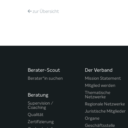
zur
Übersicht
Berater-Scout
Der Verband
Berater*in suchen
Mission Statement
Mitglied werden
Thematische
Beratung
Netzwerke
Supervision /
Regionale Netzwerke
Coaching
Juristische Mitglieder
Qualität
Organe
Zertifizierung
Geschäftsstelle