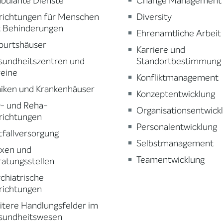
bulante Dienste
Change Management
richtungen für Menschen
Diversity
t Behinderungen
Ehrenamtliche Arbeit
burtshäuser
Karriere und
sundheitszentren und
Standortbestimmung
reine
Konfliktmanagement
niken und Krankenhäuser
Konzeptentwicklung
r- und Reha-
Organisationsentwick
richtungen
Personalentwicklung
fallversorgung
Selbstmanagement
axen und
Teamentwicklung
atungsstellen
chiatrische
richtungen
tere Handlungsfelder im
sundheitswesen