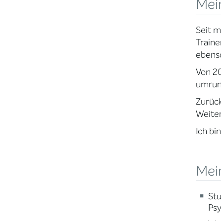
Mei
Seit m
Traine
ebenso
Von 20
umrund
Zurück
Weiter
Ich bi
Mein
Stu
Psy