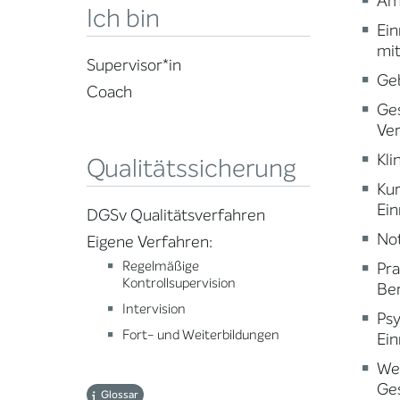
Am
Ich bin
Ein
mi
Supervisor*in
Ge
Coach
Ge
Ve
Kli
Qualitätssicherung
Ku
Ein
DGSv Qualitätsverfahren
Not
Eigene Verfahren:
Regelmäßige
Pr
Kontrollsupervision
Ber
Intervision
Psy
Fort- und Weiterbildungen
Ein
Wei
Ge
Glossar