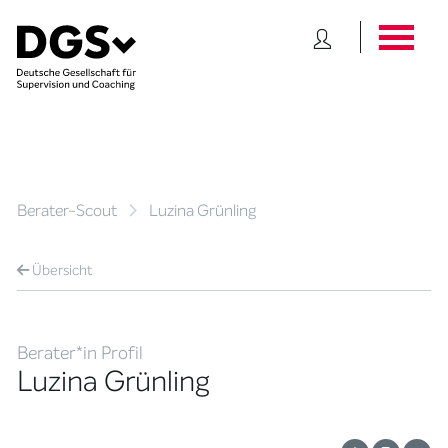
Berater-Scout
Luzina Grünling
Übersicht
Berater*in Profil
Luzina Grünling