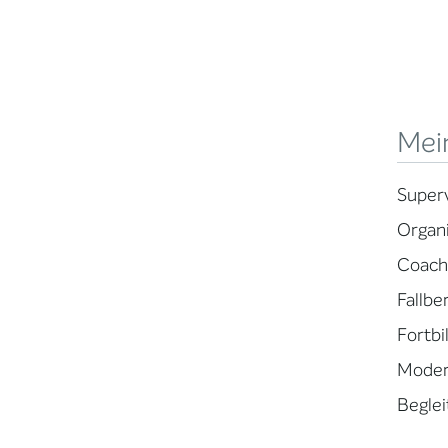
Mei
Superv
Organ
Coach
Fallbe
Fortbi
Moder
Beglei