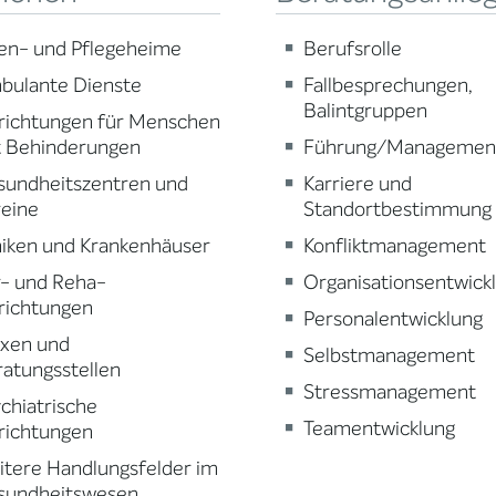
en- und Pflegeheime
Berufsrolle
bulante Dienste
Fallbesprechungen,
Balintgruppen
richtungen für Menschen
t Behinderungen
Führung/Managemen
sundheitszentren und
Karriere und
reine
Standortbestimmung
niken und Krankenhäuser
Konfliktmanagement
r- und Reha-
Organisationsentwick
richtungen
Personalentwicklung
axen und
Selbstmanagement
atungsstellen
Stressmanagement
chiatrische
Teamentwicklung
richtungen
tere Handlungsfelder im
sundheitswesen