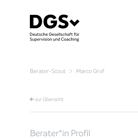
Berater-Scout
Marco Grof
zur
Übersicht
Berater*in Profil