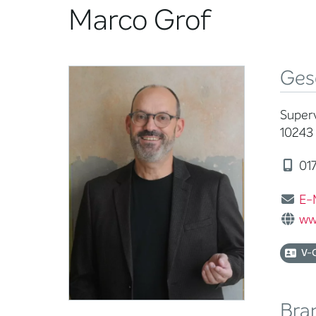
Marco Grof
Ges
Superv
10243 
017
E-
ww
V-
Bra