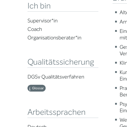
Ich bin
Alt
Supervisor*in
Am
Coach
Ein
mi
Organisationsberater*in
Ge
Ve
Qualitätssicherung
Kli
Ku
DGSv Qualitätsverfahren
Ein
Pr
Glossar
Ber
Psy
Arbeitssprachen
Ein
Wei
Ge