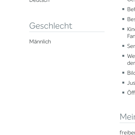
Deutsch
Beh
Be
Geschlecht
Kin
Fam
Männlich
Sen
Wei
der
Bi
Jus
Öff
Mei
freibe