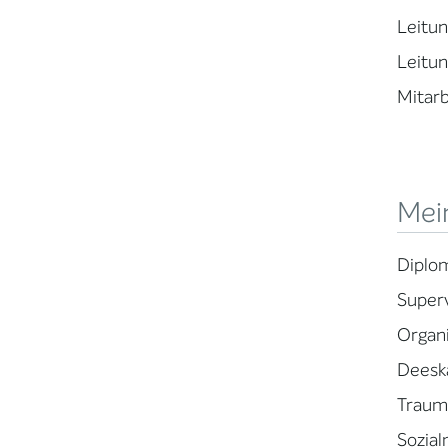
Leitun
Leitun
Mitarb
Mein
Diplo
Superv
Organi
Deeska
Trauma
Sozia