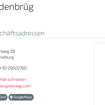
edenbrüg
chäftsadressen
nweg 2B
Freiburg
 151 29502760
Mail schreiben
w.ayelenwg.com
Card
GoogleMaps