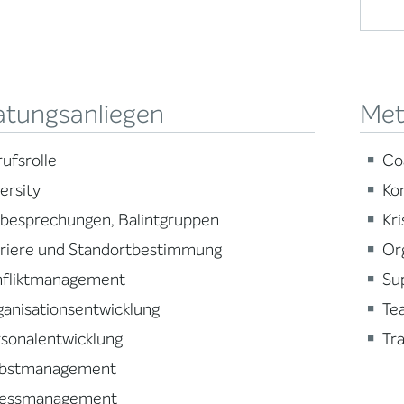
atungsanliegen
Met
ufsrolle
Co
ersity
Ko
lbesprechungen, Balintgruppen
Kr
rriere und Standortbestimmung
Or
nfliktmanagement
Su
anisationsentwicklung
Te
sonalentwicklung
Tra
lbstmanagement
ressmanagement