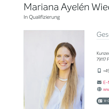
Mariana Ayelén Wi
In Qualifizierung
Ges
Kunze
79117 
+49
E-
ww
V-