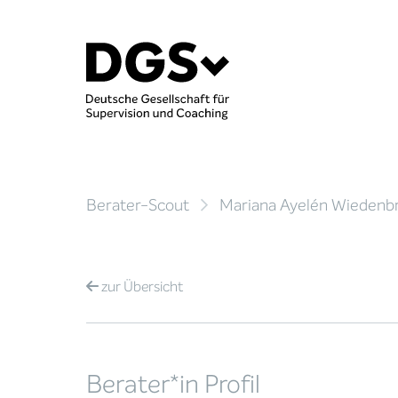
Berater-Scout
Mariana Ayelén Wiedenb
zur
Übersicht
Berater*in Profil