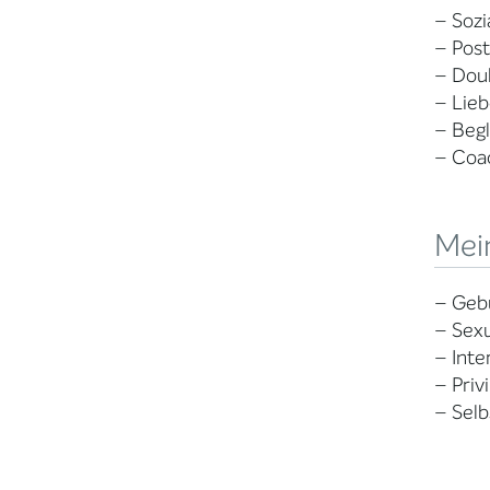
– Sozi
– Pos
– Doul
– Lieb
– Beg
– Coac
Mei
– Gebu
– Sexu
– Inte
– Priv
– Selb