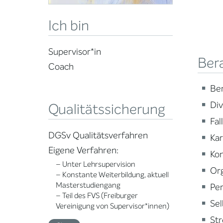
Ich bin
Supervisor*in
Ber
Coach
Ber
Div
Qualitätssicherung
Fal
DGSv Qualitätsverfahren
Ka
Eigene Verfahren:
Ko
– Unter Lehrsupervision
Org
– Konstante Weiterbildung, aktuell
Masterstudiengang
Per
– Teil des FVS (Freiburger
Se
Vereinigung von Supervisor*innen)
St