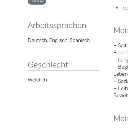
Glossar
Te
Arbeitssprachen
Mei
Deutsch, Englisch, Spanisch
– Seit
Einzel
– Lang
Geschlecht
– Begl
Leben
Weiblich
– Sozi
– Leit
Bezie
Mein