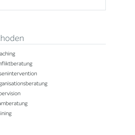
hoden
aching
nfliktberatung
isenintervention
ganisationsberatung
pervision
amberatung
ining