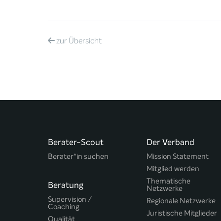
zur
Übersicht
Berater-Scout
Der Verband
Berater*in suchen
Mission Statement
Mitglied werden
Thematische
Beratung
Netzwerke
Supervision /
Regionale Netzwerke
Coaching
Juristische Mitglieder
Qualität