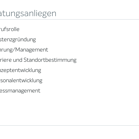
atungsanliegen
ufsrolle
istenzgründung
hrung/Management
rriere und Standortbestimmung
nzeptentwicklung
sonalentwicklung
ressmanagement