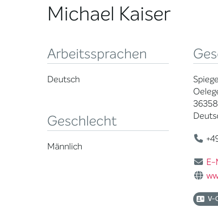
Michael Kaiser
Arbeitssprachen
Ges
Deutsch
Spiege
Oelege
36358
Deuts
Geschlecht
+49
Männlich
E-
ww
V-