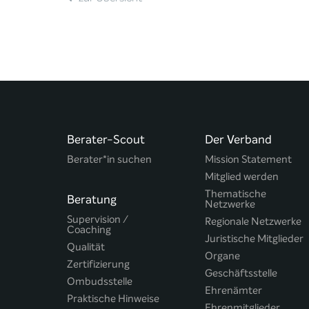
Berater-Scout
Der Verband
Berater*in suchen
Mission Statement
Mitglied werden
Thematische
Beratung
Netzwerke
Supervision /
Regionale Netzwerke
Coaching
Juristische Mitglieder
Qualität
Organe
Zertifizierung
Geschäftsstelle
Ombudsstelle
Ehrenämter
Praktische Hinweise
Ehrenmitglieder