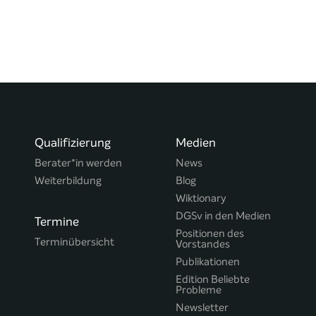
Qualifizierung
Medien
Berater*in werden
News
Weiterbildung
Blog
Wiktionary
DGSv in den Medien
Termine
Positionen des
Terminübersicht
Vorstandes
Publikationen
Edition Beliebte
Probleme
Newsletter