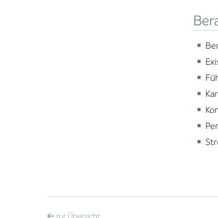
Ber
Ber
Ex
Fü
Ka
Ko
Per
St
zur
Übersicht