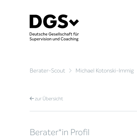
Berater-Scout
Michael Kotonski-Immig
zur
Übersicht
Berater*in Profil