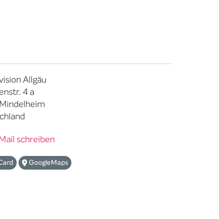
ision Allgäu
nstr. 4 a
 Mindelheim
chland
Mail schreiben
Card
GoogleMaps