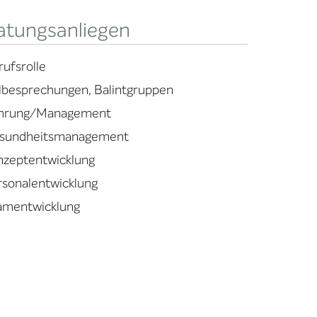
atungsanliegen
rufsrolle
llbesprechungen, Balintgruppen
hrung/Management
sundheitsmanagement
nzeptentwicklung
rsonalentwicklung
amentwicklung