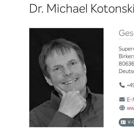
Dr. Michael Kotons
Ges
Superv
Birkers
80636
Deuts
+49
E-
ww
V-