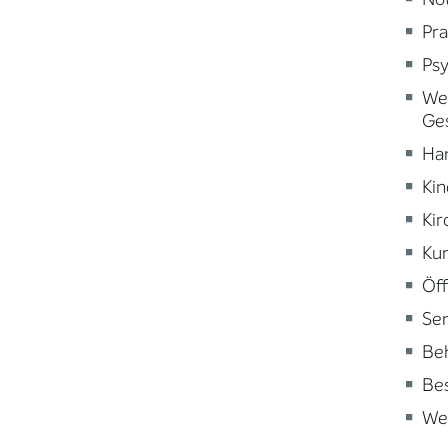
Pra
Psy
Wei
Ge
Ha
Kin
Kir
Kun
Öff
Sen
Beh
Be
Wei