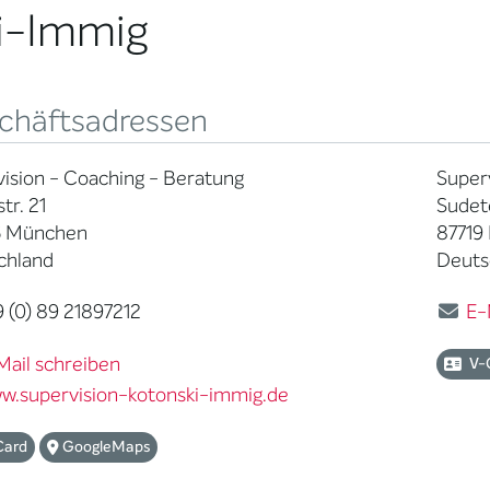
ki-Immig
chäftsadressen
ision - Coaching - Beratung
Superv
tr. 21
Sudete
 München
87719
chland
Deuts
 (0) 89 21897212
E-
Mail schreiben
V-
w.supervision-kotonski-immig.de
Card
GoogleMaps