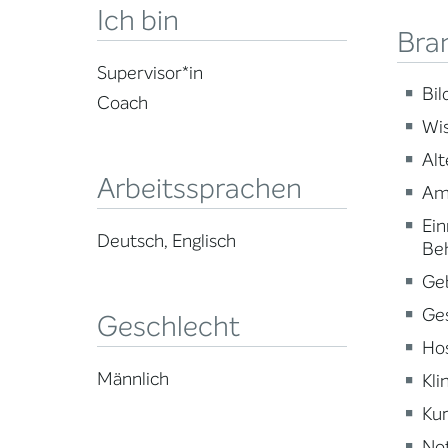
Ich bin
Bra
Supervisor*in
Bi
Coach
Wi
Alt
Arbeitssprachen
Am
Ein
Deutsch, Englisch
Be
Ge
Ge
Geschlecht
Ho
Männlich
Kli
Kur
Not