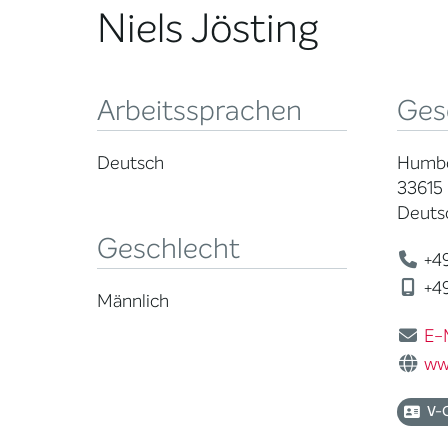
Niels Jösting
Arbeitssprachen
Ges
Deutsch
Humbol
33615 
Deuts
Geschlecht
+49
+49
Männlich
E-
ww
V-