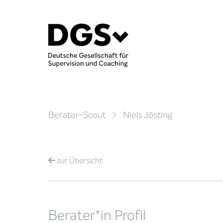
Berater-Scout
Niels Jösting
zur
Übersicht
Berater*in Profil