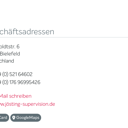
chäftsadressen
dtstr. 6
Bielefeld
chland
 (0) 521 64602
 (0) 176 96995426
Mail schreiben
w.jösting-supervision.de
Card
GoogleMaps