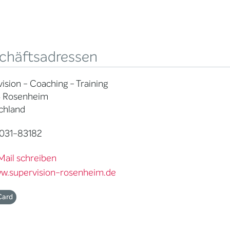
chäftsadressen
ision - Coaching - Training
 Rosenheim
chland
031-83182
Mail schreiben
w.supervision-rosenheim.de
Card