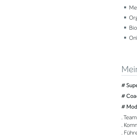
Med
Org
Bio
On
Mei
# Supe
# Coa
#
Mode
. Team
. Kom
. Führ