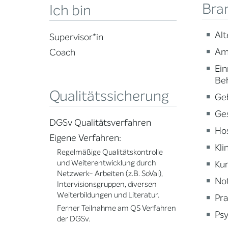
Bra
Ich bin
Alt
Supervisor*in
Am
Coach
Ein
Be
Qualitätssicherung
Ge
Ge
DGSv Qualitätsverfahren
Ho
Eigene Verfahren:
Kli
Regelmäßige Qualitätskontrolle
und Weiterentwicklung durch
Kur
Netzwerk- Arbeiten (z.B. SoVal),
Not
Intervisionsgruppen, diversen
Weiterbildungen und Literatur.
Pra
Ferner Teilnahme am QS Verfahren
Psy
der DGSv.