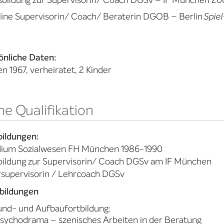
sbildung zur Supervisorin/ Coach DGSv – IF München 2
ine Supervisorin/ Coach/ Beraterin DGOB – Berlin
Spie
önliche Daten:
n 1967, verheiratet, 2 Kinder
e Qualifikation
bildungen:
dium Sozialwesen FH München 1986-1990
bildung zur Supervisorin/ Coach DGSv am IF München
rsupervisorin / Lehrcoach DGSv
tbildungen
nd- und Aufbaufortbildung:
ychodrama – szenisches Arbeiten in der Beratung