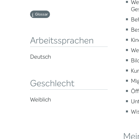
Wei
Ge
Glossar
Beh
Be
Arbeitssprachen
Kin
Wei
Deutsch
Bi
Kun
Mig
Geschlecht
Öff
Weiblich
Un
Wi
Mei