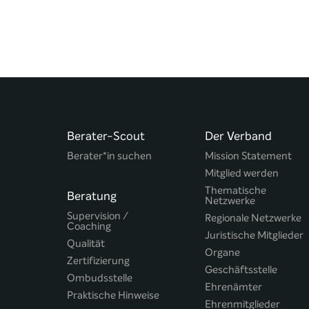
Berater-Scout
Der Verband
Berater*in suchen
Mission Statement
Mitglied werden
Thematische
Beratung
Netzwerke
Supervision /
Regionale Netzwerke
Coaching
Juristische Mitglieder
Qualität
Organe
Zertifizierung
Geschäftsstelle
Ombudsstelle
Ehrenämter
Praktische Hinweise
Ehrenmitglieder