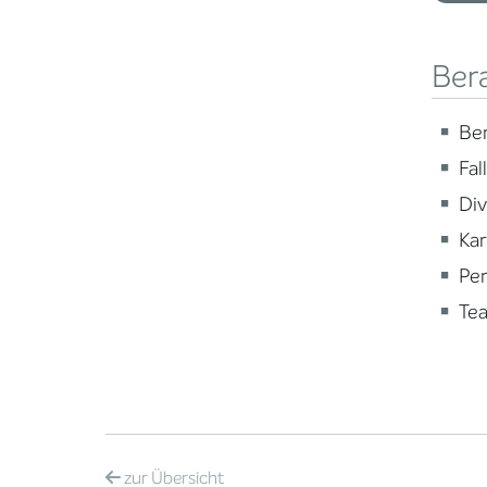
Ber
Ber
Fal
Div
Ka
Per
Te
zur
Übersicht