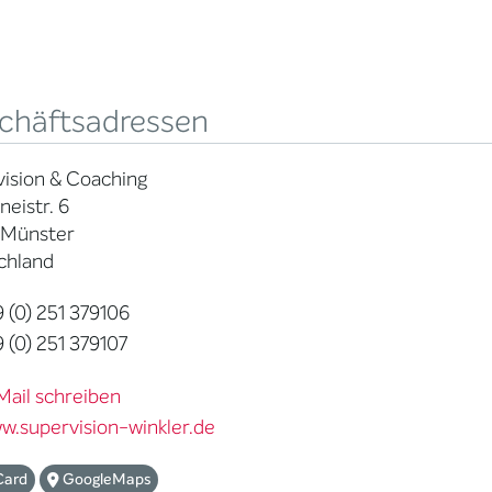
chäftsadressen
ision & Coaching
eistr. 6
 Münster
chland
 (0) 251 379106
 (0) 251 379107
Mail schreiben
w.supervision-winkler.de
Card
GoogleMaps