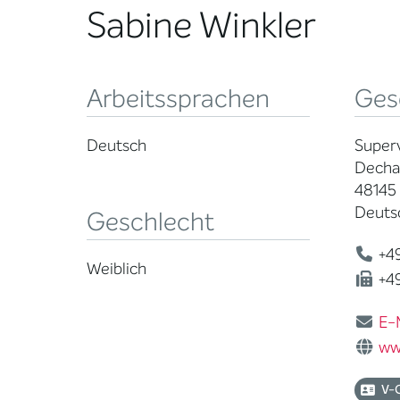
Sabine Winkler
Arbeitssprachen
Ges
Deutsch
Superv
Dechan
48145
Deuts
Geschlecht
+49
Weiblich
+49
E-
ww
V-