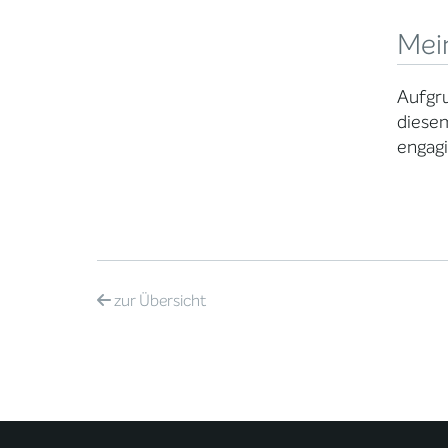
Mei
Aufgru
diesem
engagi
zur
Übersicht