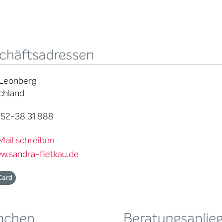
chäftsadressen
 Leonberg
chland
52-38 31 888
Mail schreiben
w.sandra-fietkau.de
Card
nchen
Beratungsanlie