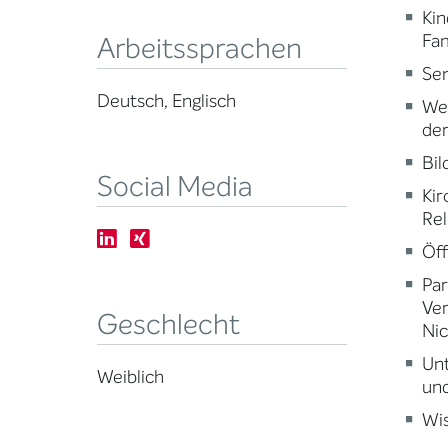
Kin
Fam
Arbeitssprachen
Sen
Deutsch, Englisch
Wei
der
Bi
Social Media
Kir
Rel
Öff
Par
Ve
Geschlecht
Nic
Un
Weiblich
und
Wi