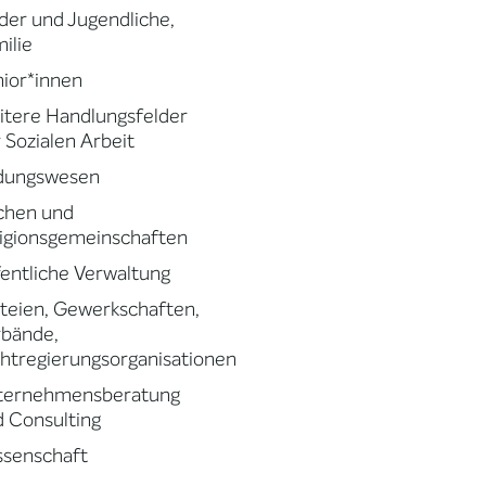
der und Jugendliche,
ilie
ior*innen
tere Handlungsfelder
 Sozialen Arbeit
ldungswesen
chen und
igionsgemeinschaften
entliche Verwaltung
teien, Gewerkschaften,
rbände,
htregierungsorganisationen
ternehmensberatung
 Consulting
ssenschaft