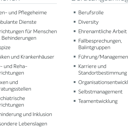
en- und Pflegeheime
Berufsrolle
bulante Dienste
Diversity
richtungen für Menschen
Ehrenamtliche Arbeit
t Behinderungen
Fallbesprechungen,
spize
Balintgruppen
niken und Krankenhäuser
Führung/Managemen
r- und Reha-
Karriere und
richtungen
Standortbestimmung
axen und
Organisationsentwick
atungsstellen
Selbstmanagement
chiatrische
Teamentwicklung
richtungen
inderung und Inklusion
sondere Lebenslagen