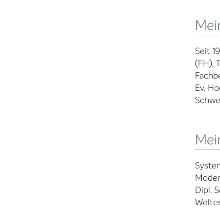
Mei
Seit 1
(FH), 
Fachbe
Ev. Ho
Schwer
Mein
System
Modera
Dipl. 
Welte