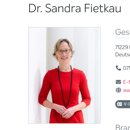
Dr. Sandra Fietkau
Ges
71229
Deuts
071
E-
ww
V-
Bra