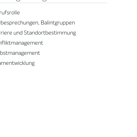
rufsrolle
llbesprechungen, Balintgruppen
rriere und Standortbestimmung
nfliktmanagement
lbstmanagement
amentwicklung