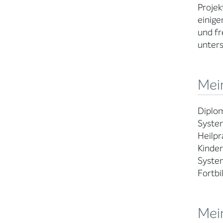
Projek
einige
und fr
unters
Mein
Diplom
Syste
Heilpr
Kinder
System
Fortb
Mei