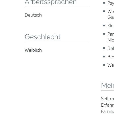
Arbeitssprachen
Psy
Wei
Deutsch
Ge
Kin
Par
Geschlecht
Nic
Beh
Weiblich
Be
Wei
Mei
Seit m
Erfahr
Famili