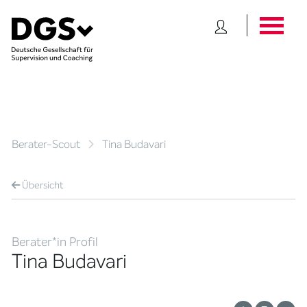
Berater-Scout
Tina Budavari
Übersicht
Berater*in Profil
Tina Budavari