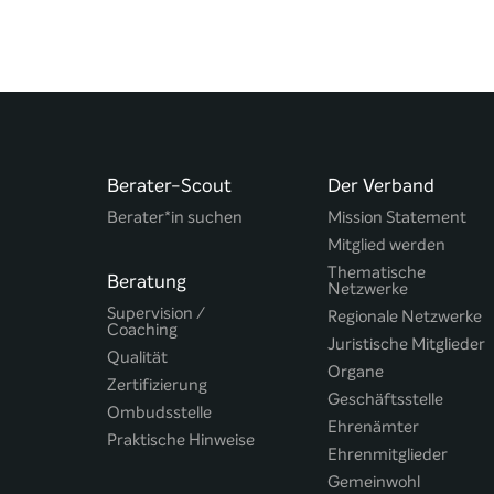
Berater-Scout
Der Verband
Berater*in suchen
Mission Statement
Mitglied werden
Thematische
Beratung
Netzwerke
Supervision /
Regionale Netzwerke
Coaching
Juristische Mitglieder
Qualität
Organe
Zertifizierung
Geschäftsstelle
Ombudsstelle
Ehrenämter
Praktische Hinweise
Ehrenmitglieder
Gemeinwohl