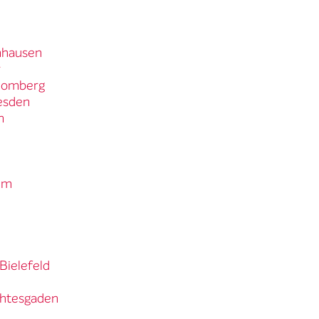
nhausen
r
 Homberg
resden
n
im
Bielefeld
rchtesgaden