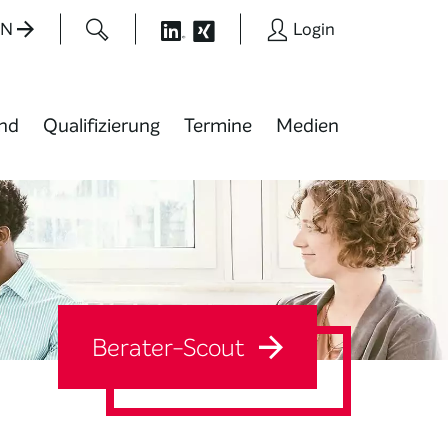
EN
Login
nd
Qualifizierung
Termine
Medien
Berater-Scout