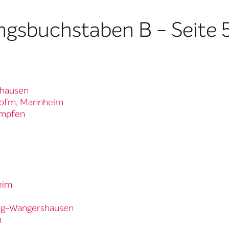
ngsbuchstaben B - Seite 
rhausen
n ofm, Mannheim
Wimpfen
eim
berg-Wangershausen
m