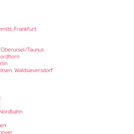
hmitt, Frankfurt
, Oberursel/Taunus
Nordhorn
rlin
itsen, Waldsieversdorf
t
t
e Nordbahn
gen
nnover