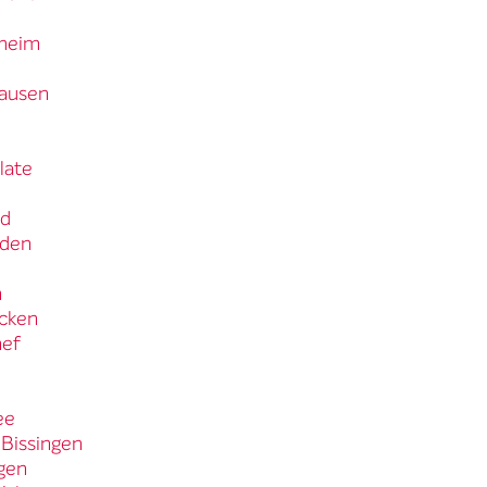
uheim
hausen
late
nd
aden
n
ücken
nef
ee
-Bissingen
ngen