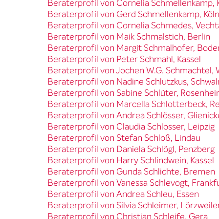
Beraterprofil von Cornelia Schmellenkamp, 
Beraterprofil von Gerd Schmellenkamp, Köl
Beraterprofil von Cornelia Schmedes, Vecht
Beraterprofil von Maik Schmalstich, Berlin
Beraterprofil von Margit Schmalhofer, Bod
Beraterprofil von Peter Schmahl, Kassel
Beraterprofil von Jochen W.G. Schmachtel,
Beraterprofil von Nadine Schlutzkus, Schwa
Beraterprofil von Sabine Schlüter, Rosenhe
Beraterprofil von Marcella Schlotterbeck, R
Beraterprofil von Andrea Schlösser, Glieni
Beraterprofil von Claudia Schlosser, Leipzig
Beraterprofil von Stefan Schloß, Lindau
Beraterprofil von Daniela Schlögl, Penzberg
Beraterprofil von Harry Schlindwein, Kassel
Beraterprofil von Gunda Schlichte, Bremen
Beraterprofil von Vanessa Schlevogt, Frank
Beraterprofil von Andrea Schleu, Essen
Beraterprofil von Silvia Schleimer, Lörzweile
Beraterprofil von Christian Schleife, Gera