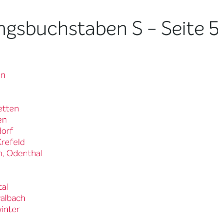
ngsbuchstaben S - Seite 
en
etten
en
dorf
Krefeld
h, Odenthal
tal
walbach
winter