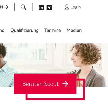
EN
Login
nd
Qualifizierung
Termine
Medien
Berater-Scout