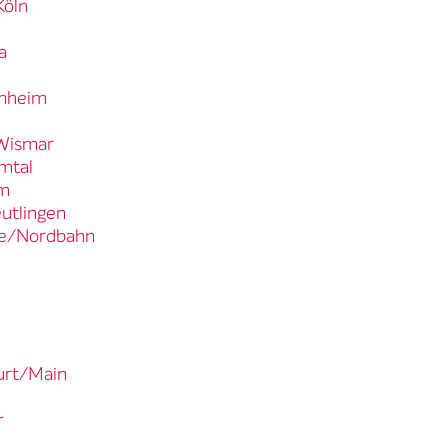
Köln
n
a
enheim
 Wismar
lmtal
im
eutlingen
cke/Nordbahn
furt/Main
r