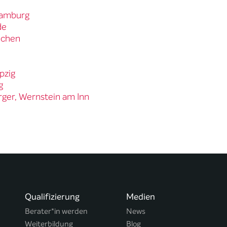
 Hamburg
de
nchen
pzig
g
rger, Wernstein am Inn
Qualifizierung
Medien
Berater*in werden
News
Weiterbildung
Blog