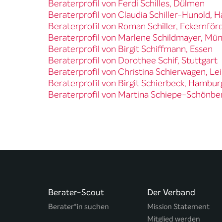
Beraterprofil von Ferdi Schilles, Dülmen
Beraterprofil von Claudia Schiller-Hunold,
Beraterprofil von Roman Schiller, Eckernför
Beraterprofil von Marlene Schildmayer, Mü
Beraterprofil von Birgit Schiffmann, Essen
Beraterprofil von Dorothee Schif, Stuttgart
Beraterprofil von Christina Schierwagen, Lei
Beraterprofil von Birgit Schierbeck, Hambur
Beraterprofil von Martina Schiepe-Schönbe
Berater-Scout
Der Verband
Berater*in suchen
Mission Statement
Mitglied werden