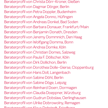
Beraterprofil von Christa Dörr-Kroner, Gießen
Beraterprofil von Dagmar Dörger, Berlin
Beraterprofil von Petra Doppler, Budenheim
Beraterprofil von Angela Donno, Hüfingen
Beraterprofil von Andreas Donkel, Bad Soden
Beraterprofil von Barbara Donauer, Frankfurt/Main
Beraterprofil von Benjamin Donath, Dresden
Beraterprofil von Jeremy Dommnich, Den Haag
Beraterprofil von Wolfgang Domma, Bonn
Beraterprofil von Andrea Domke, Köln
Beraterprofil von Christian Domes, Salzweg
Beraterprofil von Paula F. Döllscher, Köln
Beraterprofil von Dirk Dollichon, Berlin
Beraterprofil von Dorothea Dolle-Gierse, Cloppenburg
Beraterprofil von Hans Doll, Langenbach
Beraterprofil von Sabine Döhl, Berlin
Beraterprofil von Sabine Döge, Leipzig
Beraterprofil von Reinhard Doerr, Dormagen
Beraterprofil von Claudia Doeppner, Würzburg
Beraterprofil von Gudrun Dobslaw, Oerlinghausen
Beraterprofil von Ulrike Dobrowolny, Remagen
Beraterprofil von Klaus Dobrindt, Friedberg