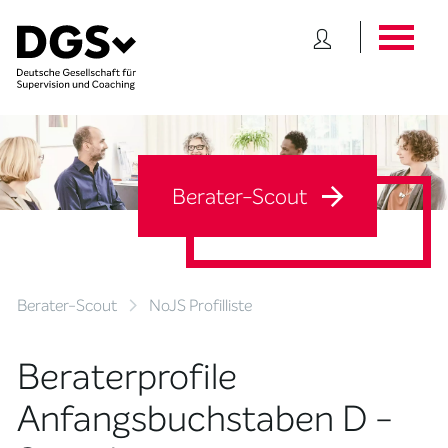
Berater-Scout
Berater-Scout
NoJS Profilliste
Beraterprofile
Anfangsbuchstaben D -