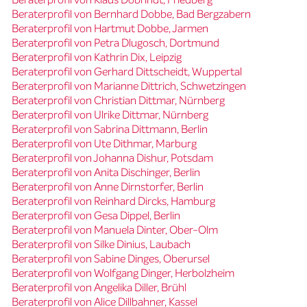
Beraterprofil von Bernhard Dobbe, Bad Bergzabern
Beraterprofil von Hartmut Dobbe, Jarmen
Beraterprofil von Petra Dlugosch, Dortmund
Beraterprofil von Kathrin Dix, Leipzig
Beraterprofil von Gerhard Dittscheidt, Wuppertal
Beraterprofil von Marianne Dittrich, Schwetzingen
Beraterprofil von Christian Dittmar, Nürnberg
Beraterprofil von Ulrike Dittmar, Nürnberg
Beraterprofil von Sabrina Dittmann, Berlin
Beraterprofil von Ute Dithmar, Marburg
Beraterprofil von Johanna Dishur, Potsdam
Beraterprofil von Anita Dischinger, Berlin
Beraterprofil von Anne Dirnstorfer, Berlin
Beraterprofil von Reinhard Dircks, Hamburg
Beraterprofil von Gesa Dippel, Berlin
Beraterprofil von Manuela Dinter, Ober-Olm
Beraterprofil von Silke Dinius, Laubach
Beraterprofil von Sabine Dinges, Oberursel
Beraterprofil von Wolfgang Dinger, Herbolzheim
Beraterprofil von Angelika Diller, Brühl
Beraterprofil von Alice Dillbahner, Kassel