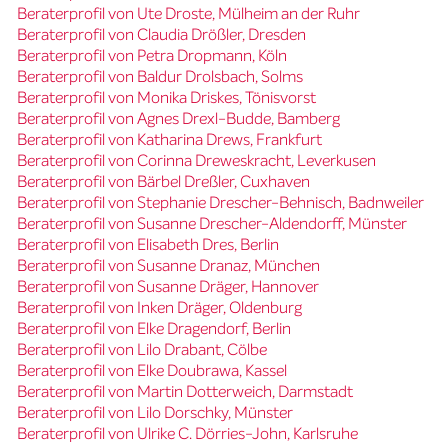
Beraterprofil von Ute Droste, Mülheim an der Ruhr
Beraterprofil von Claudia Drößler, Dresden
Beraterprofil von Petra Dropmann, Köln
Beraterprofil von Baldur Drolsbach, Solms
Beraterprofil von Monika Driskes, Tönisvorst
Beraterprofil von Agnes Drexl-Budde, Bamberg
Beraterprofil von Katharina Drews, Frankfurt
Beraterprofil von Corinna Dreweskracht, Leverkusen
Beraterprofil von Bärbel Dreßler, Cuxhaven
Beraterprofil von Stephanie Drescher-Behnisch, Badnweiler
Beraterprofil von Susanne Drescher-Aldendorff, Münster
Beraterprofil von Elisabeth Dres, Berlin
Beraterprofil von Susanne Dranaz, München
Beraterprofil von Susanne Dräger, Hannover
Beraterprofil von Inken Dräger, Oldenburg
Beraterprofil von Elke Dragendorf, Berlin
Beraterprofil von Lilo Drabant, Cölbe
Beraterprofil von Elke Doubrawa, Kassel
Beraterprofil von Martin Dotterweich, Darmstadt
Beraterprofil von Lilo Dorschky, Münster
Beraterprofil von Ulrike C. Dörries-John, Karlsruhe