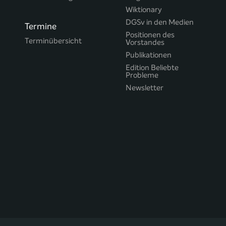
Wiktionary
DGSv in den Medien
Termine
Positionen des
Terminübersicht
Vorstandes
Publikationen
Edition Beliebte
Probleme
Newsletter