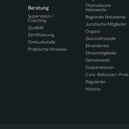
Thematische
Beratung
Netzwerke
Supervision /
Regionale Netzwerke
Coaching
Juristische Mitglieder
Qualität
Organe
Zertifizierung
Geschäftsstelle
Ombudsstelle
Ehrenämter
Praktische Hinweise
Ehrenmitglieder
Gemeinwohl
Kooperationen
Cora-Baltussen-Preis
Regularien
Historie