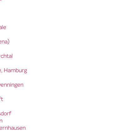
ale
Jena)
rchtal
e, Hamburg
hwenningen
ft
sdorf
n
edernhausen