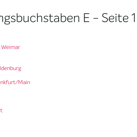
ngsbuchstaben E - Seite 1
, Weimar
ldenburg
rankfurt/Main
rt