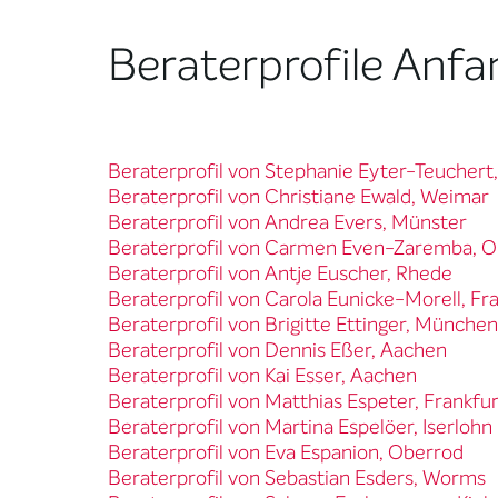
Beraterprofile Anfa
Beraterprofil von Stephanie Eyter-Teuchert
Beraterprofil von Christiane Ewald, Weimar
Beraterprofil von Andrea Evers, Münster
Beraterprofil von Carmen Even-Zaremba, O
Beraterprofil von Antje Euscher, Rhede
Beraterprofil von Carola Eunicke-Morell, F
Beraterprofil von Brigitte Ettinger, München
Beraterprofil von Dennis Eßer, Aachen
Beraterprofil von Kai Esser, Aachen
Beraterprofil von Matthias Espeter, Frankfu
Beraterprofil von Martina Espelöer, Iserlohn
Beraterprofil von Eva Espanion, Oberrod
Beraterprofil von Sebastian Esders, Worms