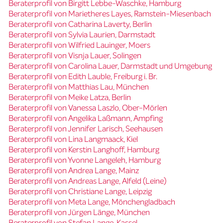
Beraterprofil von Birgitt Lebbe-Waschke, Hamburg
Beraterprofil von Marietheres Layes, Ramstein-Miesenbach
Beraterprofil von Catharina Laverty, Berlin
Beraterprofil von Sylvia Laurien, Darmstadt
Beraterprofil von Wilfried Lauinger, Moers
Beraterprofil von Visnja Lauer, Solingen
Beraterprofil von Carolina Lauer, Darmstadt und Umgebung
Beraterprofil von Edith Lauble, Freiburg i. Br.
Beraterprofil von Matthias Lau, München
Beraterprofil von Meike Latza, Berlin
Beraterprofil von Vanessa Laszlo, Ober-Mörlen
Beraterprofil von Angelika Laßmann, Ampfing
Beraterprofil von Jennifer Larisch, Seehausen
Beraterprofil von Lina Langmaack, Kiel
Beraterprofil von Kerstin Langhoff, Hamburg
Beraterprofil von Yvonne Langeleh, Hamburg
Beraterprofil von Andrea Lange, Mainz
Beraterprofil von Andreas Lange, Alfeld (Leine)
Beraterprofil von Christiane Lange, Leipzig
Beraterprofil von Meta Lange, Mönchengladbach
Beraterprofil von Jürgen Länge, München
Beraterprofil von Stefan Lange, Kassel