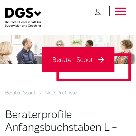
Berater-Scout
Berater-Scout
NoJS Profilliste
Beraterprofile
Anfangsbuchstaben L -