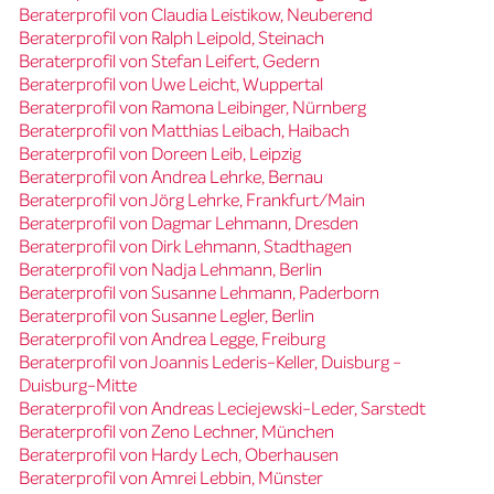
Beraterprofil von Claudia Leistikow, Neuberend
Beraterprofil von Ralph Leipold, Steinach
Beraterprofil von Stefan Leifert, Gedern
Beraterprofil von Uwe Leicht, Wuppertal
Beraterprofil von Ramona Leibinger, Nürnberg
Beraterprofil von Matthias Leibach, Haibach
Beraterprofil von Doreen Leib, Leipzig
Beraterprofil von Andrea Lehrke, Bernau
Beraterprofil von Jörg Lehrke, Frankfurt/Main
Beraterprofil von Dagmar Lehmann, Dresden
Beraterprofil von Dirk Lehmann, Stadthagen
Beraterprofil von Nadja Lehmann, Berlin
Beraterprofil von Susanne Lehmann, Paderborn
Beraterprofil von Susanne Legler, Berlin
Beraterprofil von Andrea Legge, Freiburg
Beraterprofil von Joannis Lederis-Keller, Duisburg -
Duisburg-Mitte
Beraterprofil von Andreas Leciejewski-Leder, Sarstedt
Beraterprofil von Zeno Lechner, München
Beraterprofil von Hardy Lech, Oberhausen
Beraterprofil von Amrei Lebbin, Münster