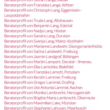
Beraterprofil von Franziska Lange, Witten
Beraterprofil von Christoph Lang, Eggenstein-
Leopoldshafen
Beraterprofil von Trude Lang, Altshausen
Beraterprofil von Benjamin Lang, Edertal
Beraterprofil von Nadja Lang, Höxter
Beraterprofil von Sandra Lang, Dorsten
Beraterprofil von Svenja Lang, Mainz-Kostheim
Beraterprofil von Marianne Landwehr, Georgsmarienhütte
Beraterprofil von Sarina Landwehr, Freiburg
Beraterprofil von Jasmin Landgraf, Böbingen
Beraterprofil von Martin Lampert, Geratal - Ilmenau
Beraterprofil von Elke Lamottke, Bielefeld
Beraterprofil von Franziska Lamott, Potsdam
Beraterprofil von Kerstin Lammer, Freiburg
Beraterprofil von Gregor Lammel, Grafing
Beraterprofil von Ute Antonia Lammel, Aachen
Beraterprofil von Monika Lambrecht, Herzogenrath
Beraterprofil von Brigitte Maria Lambrecht, Oberreute
Beraterprofil von Maximilian Lake, Münster
Beraterprofil von Stephanie Lahusen, Meerbusch