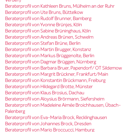
Beraterprofil von Kathleen Bruns, Mülheim an der Ruhr
Beraterprofil von Ute Bruns, Büttelkow
Beraterprofil von Rudolf Brunner, Bamberg
Beraterprofil von Yvonne Brünjes, Köln
Beraterprofil von Sabine Brüninghaus, Köln
Beraterprofil von Andreas Brünen, Schwelm
Beraterprofil von Stefan Brüne, Berlin
Beraterprofil von Martin Brugger, Konstanz
Beraterprofil von Markus Brüggenolte, Berlin
Beraterprofil von Dagmar Brüggen, Nürnberg
Beraterprofil von Barbara Bruer, Papendorf/ OT Sildemow
Beraterprofil von Margrit Brückner, Frankfurt/Main
Beraterprofil von Konstantin Brückmann, Freiburg
Beraterprofil von Hildegard Brotte, Münster
Beraterprofil von Klaus Brosius, Dachau
Beraterprofil von Aloysius Brörmann, Siefersheim
Beraterprofil von Madeleine Aimée Broichhausen, Übach-
Palenberg
Beraterprofil von Eva-Maria Brock, Recklinghausen
Beraterprofil von Johannes Brock, Dresden
Beraterprofil von Mario Broccucci, Hamburg