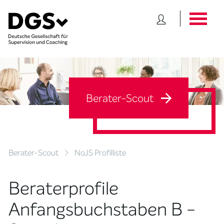
Berater-Scout
Berater-Scout
NoJS Profilliste
Beraterprofile
Anfangsbuchstaben B -