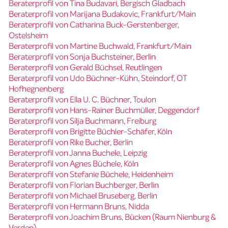
Beraterprofil von Tina Budavari, Bergisch Gladbach
Beraterprofil von Marijana Budakovic, Frankfurt/Main
Beraterprofil von Catharina Buck-Gerstenberger,
Ostelsheim
Beraterprofil von Martine Buchwald, Frankfurt/Main
Beraterprofil von Sonja Buchsteiner, Berlin
Beraterprofil von Gerald Büchsel, Reutlingen
Beraterprofil von Udo Büchner-Kühn, Steindorf, OT
Hofhegnenberg
Beraterprofil von Ella U. C. Büchner, Toulon
Beraterprofil von Hans-Rainer Buchmüller, Deggendorf
Beraterprofil von Silja Buchmann, Freiburg
Beraterprofil von Brigitte Büchler-Schäfer, Köln
Beraterprofil von Rike Bucher, Berlin
Beraterprofil von Janna Buchele, Leipzig
Beraterprofil von Agnes Büchele, Köln
Beraterprofil von Stefanie Büchele, Heidenheim
Beraterprofil von Florian Buchberger, Berlin
Beraterprofil von Michael Bruseberg, Berlin
Beraterprofil von Hermann Bruns, Nidda
Beraterprofil von Joachim Bruns, Bücken (Raum Nienburg &
Verden)