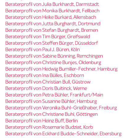
Beraterprofil von Julia Burkhardt, Darmstadt
Beraterprofil von Monika Burkhardt, Fellbach
Beraterprofil von Heike Burkard, Allensbach
Beraterprofil von Jutta Burghardt, Dortmund
Beraterprofil von Stefan Burghardt, Bremen
Beraterprofil von Tim Bürger, Greifswald
Beraterprofil von Steffen Bürger, Düsseldorf
Beraterprofil von Paul J. Büren, Köln
Beraterprofil von Sabine Bünning, Remchingen
Beraterprofil von Christine Bunjes, Oldenburg
Beraterprofil von Hedwig Bumiller-Fechner, Hamburg
Beraterprofil von Ina Bülles, Eschborn
Beraterprofil von Christian Bull, Güstrow
Beraterprofil von Doris Buitinck, Werne
Beraterprofil von Petra Bühler, Frankfurt/Main
Beraterprofil von Susanne Bühler, Hamburg
Beraterprofil von Veronika Buhl-Grießhaber, Freiburg
Beraterprofil von Christiane Buhl, Göttingen
Beraterprofil von Heinz Buff, Berlin
Beraterprofil von Rosemarie Budziat, Korb
Beraterprofil von Eckhard Budde-Schneider, Ebersburg