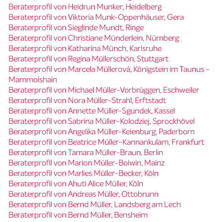
Beraterprofil von Heidrun Munker, Heidelberg
Beraterprofil von Viktoria Munk-Oppenhäuser, Gera
Beraterprofil von Sieglinde Mundt, Ringe
Beraterprofil von Christiane Münderlein, Nürnberg
Beraterprofil von Katharina Münch, Karlsruhe
Beraterprofil von Regina Müllerschön, Stuttgart
Beraterprofil von Marcela Müllerová, Königstein im Taunus -
Mammolshain
Beraterprofil von Michael Müller-Vorbrüggen, Eschweiler
Beraterprofil von Nora Müller-Strahl, Erftstadt
Beraterprofil von Annette Müller-Sgundek, Kassel
Beraterprofil von Sabrina Müller-Kolodziej, Sprockhövel
Beraterprofil von Angelika Müller-Keienburg, Paderborn
Beraterprofil von Beatrice Müller-Kannankulam, Frankfurt
Beraterprofil von Tamara Müller-Braun, Berlin
Beraterprofil von Marion Müller-Bolwin, Mainz
Beraterprofil von Marlies Müller-Becker, Köln
Beraterprofil von Ahuti Alice Müller, Köln
Beraterprofil von Andreas Müller, Ottobrunn
Beraterprofil von Bernd Müller, Landsberg am Lech
Beraterprofil von Bernd Müller, Bensheim