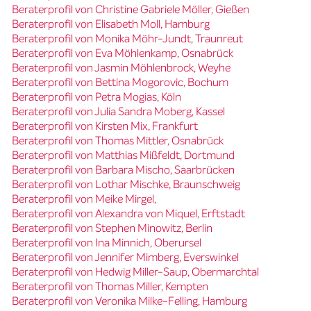
Beraterprofil von Christine Gabriele Möller, Gießen
Beraterprofil von Elisabeth Moll, Hamburg
Beraterprofil von Monika Möhr-Jundt, Traunreut
Beraterprofil von Eva Möhlenkamp, Osnabrück
Beraterprofil von Jasmin Möhlenbrock, Weyhe
Beraterprofil von Bettina Mogorovic, Bochum
Beraterprofil von Petra Mogias, Köln
Beraterprofil von Julia Sandra Moberg, Kassel
Beraterprofil von Kirsten Mix, Frankfurt
Beraterprofil von Thomas Mittler, Osnabrück
Beraterprofil von Matthias Mißfeldt, Dortmund
Beraterprofil von Barbara Mischo, Saarbrücken
Beraterprofil von Lothar Mischke, Braunschweig
Beraterprofil von Meike Mirgel,
Beraterprofil von Alexandra von Miquel, Erftstadt
Beraterprofil von Stephen Minowitz, Berlin
Beraterprofil von Ina Minnich, Oberursel
Beraterprofil von Jennifer Mimberg, Everswinkel
Beraterprofil von Hedwig Miller-Saup, Obermarchtal
Beraterprofil von Thomas Miller, Kempten
Beraterprofil von Veronika Milke-Felling, Hamburg