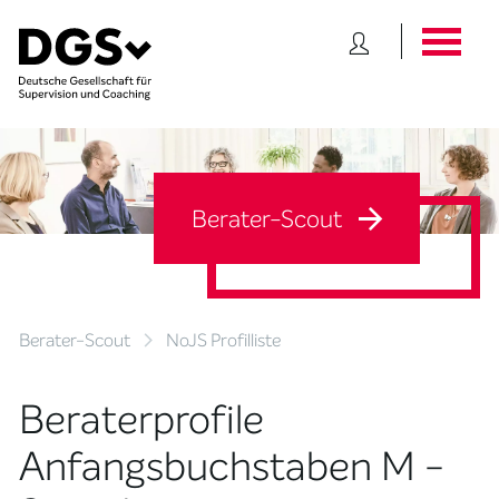
Berater-Scout
Berater-Scout
NoJS Profilliste
Beraterprofile
Anfangsbuchstaben M -