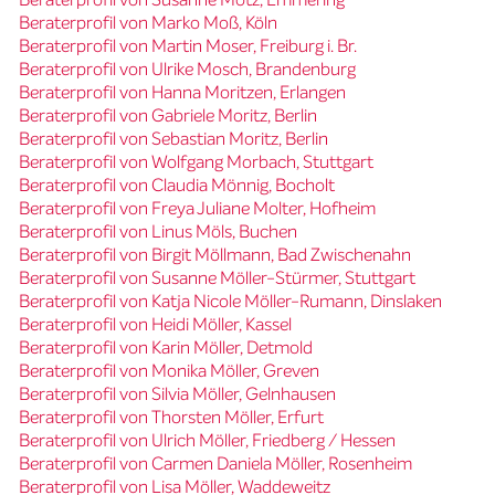
Beraterprofil von Marko Moß, Köln
Beraterprofil von Martin Moser, Freiburg i. Br.
Beraterprofil von Ulrike Mosch, Brandenburg
Beraterprofil von Hanna Moritzen, Erlangen
Beraterprofil von Gabriele Moritz, Berlin
Beraterprofil von Sebastian Moritz, Berlin
Beraterprofil von Wolfgang Morbach, Stuttgart
Beraterprofil von Claudia Mönnig, Bocholt
Beraterprofil von Freya Juliane Molter, Hofheim
Beraterprofil von Linus Möls, Buchen
Beraterprofil von Birgit Möllmann, Bad Zwischenahn
Beraterprofil von Susanne Möller-Stürmer, Stuttgart
Beraterprofil von Katja Nicole Möller-Rumann, Dinslaken
Beraterprofil von Heidi Möller, Kassel
Beraterprofil von Karin Möller, Detmold
Beraterprofil von Monika Möller, Greven
Beraterprofil von Silvia Möller, Gelnhausen
Beraterprofil von Thorsten Möller, Erfurt
Beraterprofil von Ulrich Möller, Friedberg / Hessen
Beraterprofil von Carmen Daniela Möller, Rosenheim
Beraterprofil von Lisa Möller, Waddeweitz