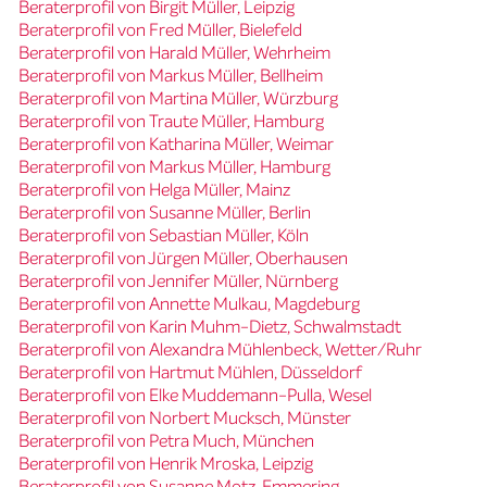
Beraterprofil von Birgit Müller, Leipzig
Beraterprofil von Fred Müller, Bielefeld
Beraterprofil von Harald Müller, Wehrheim
Beraterprofil von Markus Müller, Bellheim
Beraterprofil von Martina Müller, Würzburg
Beraterprofil von Traute Müller, Hamburg
Beraterprofil von Katharina Müller, Weimar
Beraterprofil von Markus Müller, Hamburg
Beraterprofil von Helga Müller, Mainz
Beraterprofil von Susanne Müller, Berlin
Beraterprofil von Sebastian Müller, Köln
Beraterprofil von Jürgen Müller, Oberhausen
Beraterprofil von Jennifer Müller, Nürnberg
Beraterprofil von Annette Mulkau, Magdeburg
Beraterprofil von Karin Muhm-Dietz, Schwalmstadt
Beraterprofil von Alexandra Mühlenbeck, Wetter/Ruhr
Beraterprofil von Hartmut Mühlen, Düsseldorf
Beraterprofil von Elke Muddemann-Pulla, Wesel
Beraterprofil von Norbert Mucksch, Münster
Beraterprofil von Petra Much, München
Beraterprofil von Henrik Mroska, Leipzig
Beraterprofil von Susanne Motz, Emmering