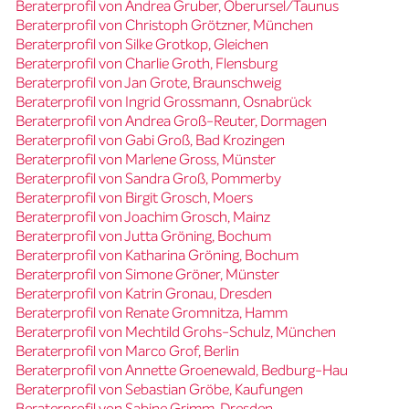
Beraterprofil von Andrea Gruber, Oberursel/Taunus
Beraterprofil von Christoph Grötzner, München
Beraterprofil von Silke Grotkop, Gleichen
Beraterprofil von Charlie Groth, Flensburg
Beraterprofil von Jan Grote, Braunschweig
Beraterprofil von Ingrid Grossmann, Osnabrück
Beraterprofil von Andrea Groß-Reuter, Dormagen
Beraterprofil von Gabi Groß, Bad Krozingen
Beraterprofil von Marlene Gross, Münster
Beraterprofil von Sandra Groß, Pommerby
Beraterprofil von Birgit Grosch, Moers
Beraterprofil von Joachim Grosch, Mainz
Beraterprofil von Jutta Gröning, Bochum
Beraterprofil von Katharina Gröning, Bochum
Beraterprofil von Simone Gröner, Münster
Beraterprofil von Katrin Gronau, Dresden
Beraterprofil von Renate Gromnitza, Hamm
Beraterprofil von Mechtild Grohs-Schulz, München
Beraterprofil von Marco Grof, Berlin
Beraterprofil von Annette Groenewald, Bedburg-Hau
Beraterprofil von Sebastian Gröbe, Kaufungen
Beraterprofil von Sabine Grimm, Dresden