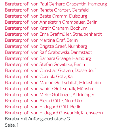
Beraterprofil von Paul Gerhard Grapentin, Hamburg
Beraterprofil von Renate Gränzer, Gersfeld
Beraterprofil von Beate Gramm, Duisburg
Beraterprofil von Annekatrin Grambauer, Berlin
Beraterprofil von Katrin Graham, Bochum
Beraterprofil von Erna Grafmüller, Straubenhardt
Beraterprofil von Martina Graf, Berlin
Beraterprofil von Brigitte Graef, Nürnberg
Beraterprofil von Ralf Grabowski, Darmstadt
Beraterprofil von Barbara Graage, Hamburg
Beraterprofil von Stefan Gowitzke, Berlin
Beraterprofil von Christian Götzen, Düsseldorf
Beraterprofil von Cordula Götz, Kall
Beraterprofil von Marion Gottschlich, Hildesheim
Beraterprofil von Sabine Gottschalk, Münster
Beraterprofil von Meike Gottinger, Altleiningen
Beraterprofil von Alexa Götte, Neu-Ulm
Beraterprofil von Hildegard Gött, Berlin
Beraterprofil von Hildegard Gosebrink, Kirchseeon
Berater mit Anfangsbuchstabe G
Seite: 1