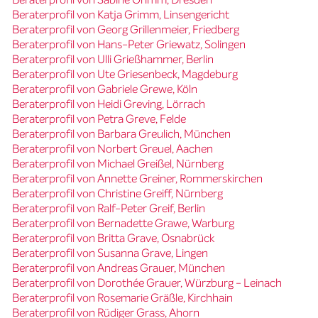
Beraterprofil von Katja Grimm, Linsengericht
Beraterprofil von Georg Grillenmeier, Friedberg
Beraterprofil von Hans-Peter Griewatz, Solingen
Beraterprofil von Ulli Grießhammer, Berlin
Beraterprofil von Ute Griesenbeck, Magdeburg
Beraterprofil von Gabriele Grewe, Köln
Beraterprofil von Heidi Greving, Lörrach
Beraterprofil von Petra Greve, Felde
Beraterprofil von Barbara Greulich, München
Beraterprofil von Norbert Greuel, Aachen
Beraterprofil von Michael Greißel, Nürnberg
Beraterprofil von Annette Greiner, Rommerskirchen
Beraterprofil von Christine Greiff, Nürnberg
Beraterprofil von Ralf-Peter Greif, Berlin
Beraterprofil von Bernadette Grawe, Warburg
Beraterprofil von Britta Grave, Osnabrück
Beraterprofil von Susanna Grave, Lingen
Beraterprofil von Andreas Grauer, München
Beraterprofil von Dorothée Grauer, Würzburg - Leinach
Beraterprofil von Rosemarie Gräßle, Kirchhain
Beraterprofil von Rüdiger Grass, Ahorn