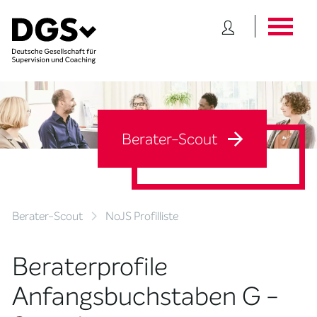
Berater-Scout
Berater-Scout
NoJS Profilliste
Beraterprofile
Anfangsbuchstaben G -